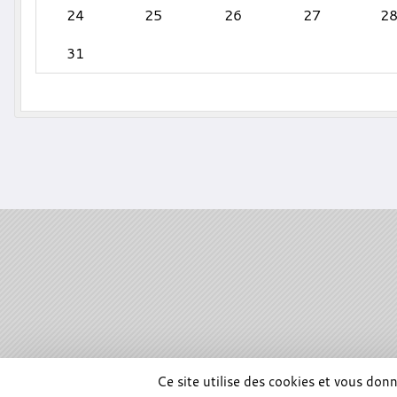
24
25
26
27
2
31
SPORTS
REGIONS
Ce site utilise des cookies et vous don