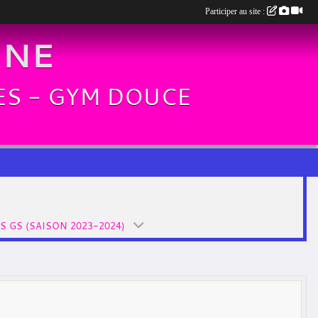
Participer au site :
RNE
TES - GYM DOUCE
S GS (SAISON 2023-2024)