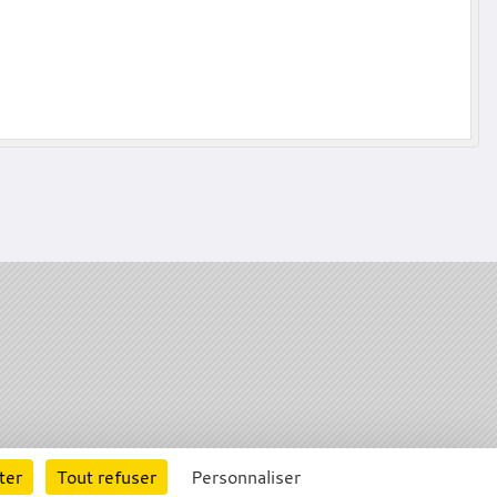
rte cookies
Gestion des cookies
ter
Tout refuser
Personnaliser
s légales
Signaler un contenu inapproprié