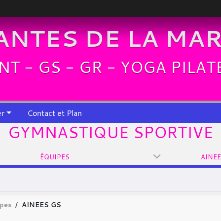
LANTES DE LA MA
ANT - GS - GR - YOGA PILA
er
Contact et Plan
GYMNASTIQUE SPORTIVE
ÉQUIPES
AINEE
pes
AINEES GS