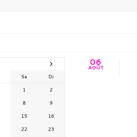
06
AOÛT
e
Sa
Di
1
2
8
9
4
15
16
1
22
23