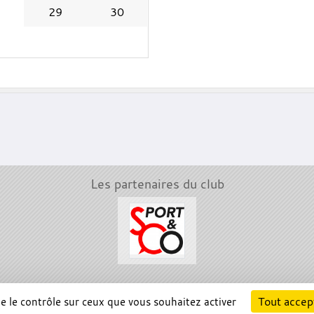
8
29
30
Les partenaires du club
Cha
Tout accep
ne le contrôle sur ceux que vous souhaitez activer
Information